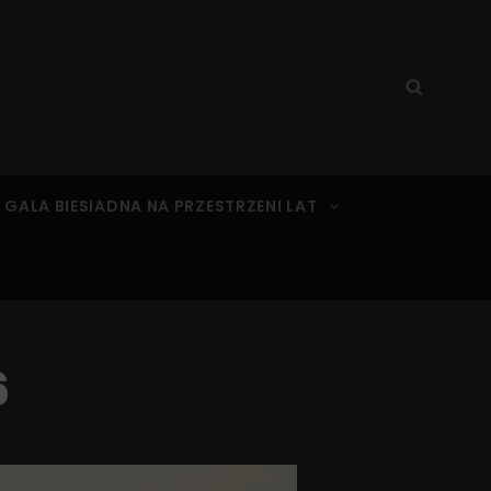
Search
Searc
for:
 GALA BIESIADNA NA PRZESTRZENI LAT
6