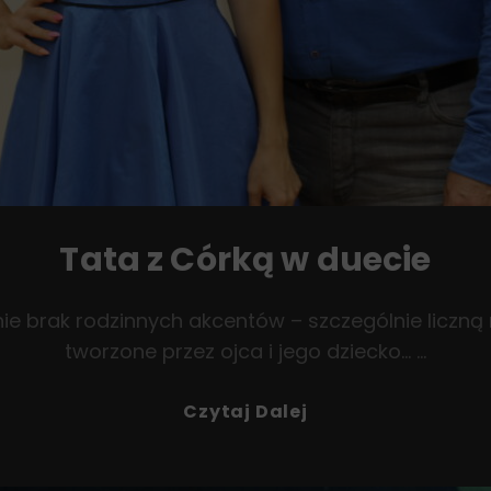
Tata z Córką w duecie
nie brak rodzinnych akcentów – szczególnie liczn
tworzone przez ojca i jego dziecko… …
Tata
Czytaj Dalej
Z
Córką
W