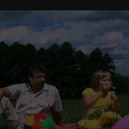
List
Przebojów