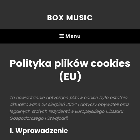
BOX MUSIC
Menu
Polityka plików cookies
(EU)
To oświadczenie dotyczące plików cookie było ostatnio
aktualizowane 28 sierpień 2024 i dotyczy obywateli oraz
legalnych stałych rezydentów Europejskiego Obszaru
Gospodarczego i Szwajcarii.
1. Wprowadzenie