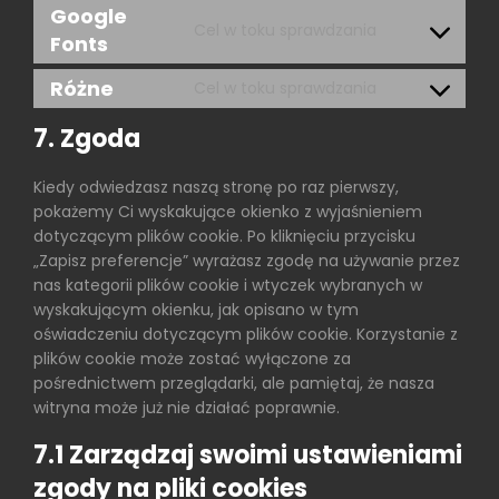
to
google-
Google
Cel w toku sprawdzania
service
analytics
Fonts
Consent
youtube
to
Różne
Cel w toku sprawdzania
service
Consent
google-
to
7. Zgoda
fonts
service
różne
Kiedy odwiedzasz naszą stronę po raz pierwszy,
pokażemy Ci wyskakujące okienko z wyjaśnieniem
dotyczącym plików cookie. Po kliknięciu przycisku
„Zapisz preferencje” wyrażasz zgodę na używanie przez
nas kategorii plików cookie i wtyczek wybranych w
wyskakującym okienku, jak opisano w tym
oświadczeniu dotyczącym plików cookie. Korzystanie z
plików cookie może zostać wyłączone za
pośrednictwem przeglądarki, ale pamiętaj, że nasza
witryna może już nie działać poprawnie.
7.1 Zarządzaj swoimi ustawieniami
zgody na pliki cookies