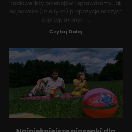
radiowe listy przebojów i sprawdzamy, jak
najnowsze (i nie tylko) propozycje naszych
zaprzyjaźnionych …
Przedwakacyjny
Czytaj Dalej
Przegląd
List
Przebojów
Najpiękniejsze piosenki dla