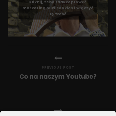
Kliknij, żeby zaakceptować
marketing pliki cookies i włączyć
tę treść
Nawigacja
wpisu
PREVIOUS POST
Co na naszym Youtube?
Previous
Post