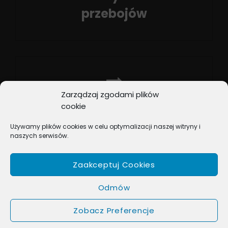
przebojów
Previous
Post
Zarządzaj zgodami plików
NEXT POST
cookie
My Wam to zagramy –
Używamy plików cookies w celu optymalizacji naszej witryny i
wakacyjne zmiany
naszych serwisów.
Next
Post
Zaakceptuj Cookies
Odmów
Zobacz Preferencje
COPYRIGHT © 2026
BOX MUSIC
. ALL RIGHTS RESERVED.