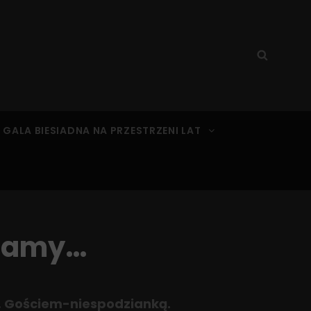
Search
Searc
for:
 GALA BIESIADNA NA PRZESTRZENI LAT
gramy…
… Gościem-niespodzianką.