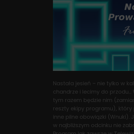
Nastała jesień – nie tylko w k
chandrze i lecimy do przodu…
tym razem będzie nim (zamiast
reszty ekipy programu), który 
inne pilne obowiązki (Wnuki). J
w najbliższym odcinku nie zabr
Program jak zawsze w Telewizji 