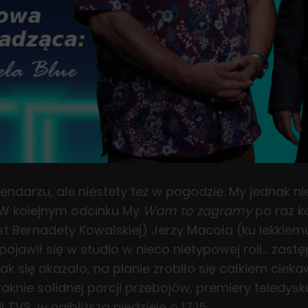
alendarzu, ale niestety też w pogodzie. My jednak n
 W kolejnym odcinku My
Wam to zagramy
po raz ko
 Bernadety Kowalskiej) Jerzy Macoła (ku lekkiemu 
pojawił się w studio w nieco nietypowej roli… zastę
ak się okazało, na planie zrobiło się całkiem cieka
aknie solidnej porcji przebojów, premiery teledys
TVS, w najbliższą niedzielę o 17:15.