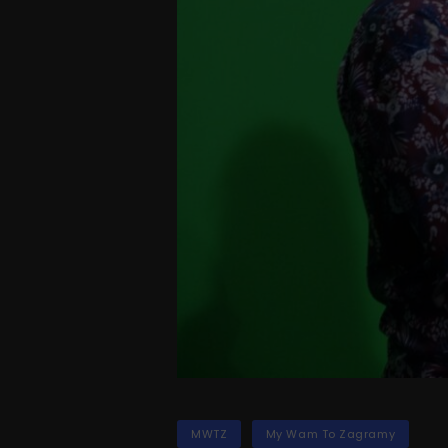
TAGS
MWTZ
My Wam To Zagramy