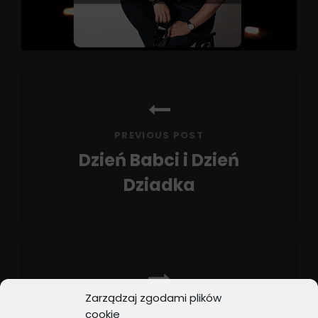
Nawigacja
wpisu
PREVIOUS POST
Dzień Babci i Dzień
Dziadka
Previous
Post
Zarządzaj zgodami plików
NEXT POST
cookie