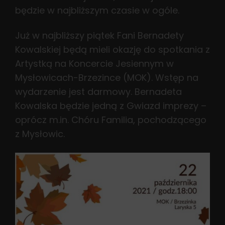
będzie w najbliższym czasie w ogóle.
Już w najbliższy piątek Fani Bernadety
Kowalskiej będą mieli okazję do spotkania z
Artystką na Koncercie Jesiennym w
Mysłowicach-Brzezince (MOK). Wstęp na
wydarzenie jest darmowy. Bernadeta
Kowalska będzie jedną z Gwiazd imprezy –
oprócz m.in. Chóru Familia, pochodzącego
z Mysłowic.