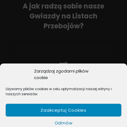
A jak radzą sobie nasze
Gwiazdy na Listach
Przebojów?
Previous
Post
Zarządzaj zgodami plików
NEXT POST
cookie
Co słychać u naszych
Używamy plików cookies w celu optymalizacji naszej witryny i
Gwiazd?
naszych serwisów.
Next
Post
Zaakceptuj Cookies
Odmów