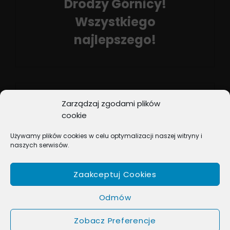
Drodzy Górnicy!
Wszystkiego
najlepszego!
Previous
Post
Zarządzaj zgodami plików
cookie
NEXT POST
Używamy plików cookies w celu optymalizacji naszej witryny i
Mikołaj się zbliża…
naszych serwisów.
Next
Post
Zaakceptuj Cookies
Odmów
Zobacz Preferencje