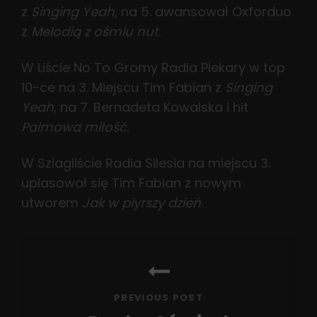
z
Singing Yeah
, na 5. awansował Oxforduo
z
Melodią z ośmiu nut
.
W Liście No To Gromy Radia Piekary w top
10-ce na 3. Miejscu Tim Fabian z
Singing
Yeah
, na 7. Bernadeta Kowalska i hit
Palmowa miłość
.
W Szlagliście Radia Silesia na miejscu 3.
uplasował się Tim Fabian z nowym
utworem
Jak w piyrszy dzień
.
Nawigacja
wpisu
PREVIOUS POST