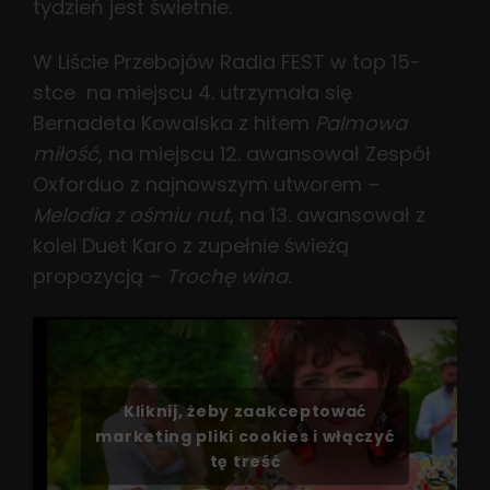
tydzień jest świetnie.
W Liście Przebojów Radia FEST w top 15-
stce na miejscu 4. utrzymała się
Bernadeta Kowalska z hitem
Palmowa
miłość
, na miejscu 12. awansował Zespół
Oxforduo z najnowszym utworem –
Melodia z ośmiu nut
, na 13. awansował z
kolei Duet Karo z zupełnie świeżą
propozycją –
Trochę wina
.
Kliknij, żeby zaakceptować
marketing pliki cookies i włączyć
tę treść