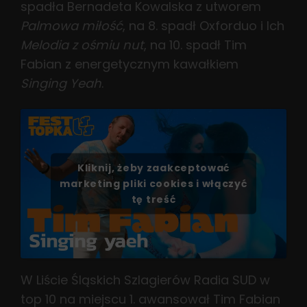
spadła Bernadeta Kowalska z utworem
Palmowa miłość
, na 8. spadł Oxforduo i Ich
Melodia z ośmiu nut
, na 10. spadł Tim
Fabian z energetycznym kawałkiem
Singing Yeah
.
Kliknij, żeby zaakceptować
marketing pliki cookies i włączyć
tę treść
W Liście Śląskich Szlagierów Radia SUD w
top 10 na miejscu 1. awansował Tim Fabian