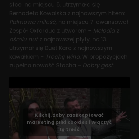
stce na miejscu 5. utrzymała się
Bernadeta Kowalska z najnowszym hitem:
Palmowa miłość
, na miejscu 7. awansował
Zespół Oxforduo z utworem –
Melodia z
ośmiu nut
z najnowszej płyty, na 13.
utrzymał się Duet Karo z najnowszym
kawałkiem –
Trochę wina
. W propozycjach
zupełna nowość Stacha –
Dobry gest
.
Kliknij, żeby zaakceptować
marketing pliki cookies i włączyć
tę treść