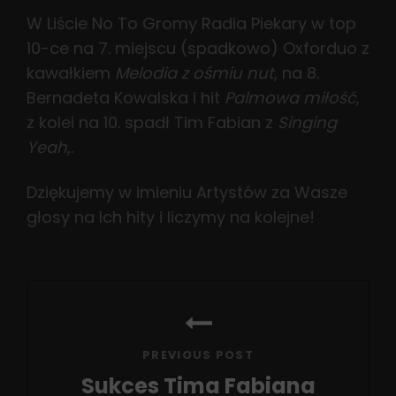
W Liście No To Gromy Radia Piekary w top
10-ce na 7. miejscu (spadkowo) Oxforduo z
kawałkiem
Melodia z ośmiu nut
, na 8.
Bernadeta Kowalska i hit
Palmowa miłość
,
z kolei na 10. spadł Tim Fabian z
Singing
Yeah
,.
Dziękujemy w imieniu Artystów za Wasze
głosy na Ich hity i liczymy na kolejne!
Nawigacja
wpisu
PREVIOUS POST
Sukces Tima Fabiana