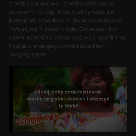
troszkę spadkowo i troszkę wzrostowo
zarazem – w top 10 na 5. utrzymała się
Bernadeta Kowalska z utworem
Palmowa
miłość
, na 7. spadł z kolei Oxforduo i Ich
utwór
Melodia z ośmiu nut
, na 9. spadł Tim
Fabian z energetycznym kawałkiem
Singing Yeah
.
Kliknij, żeby zaakceptować
marketing pliki cookies i włączyć
tę treść