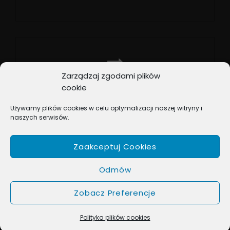
Previous
Post
Zarządzaj zgodami plików
NEXT POST
cookie
Podsumowania
Używamy plików cookies w celu optymalizacji naszej witryny i
ponoworoczne
naszych serwisów.
Next
Post
Zaakceptuj Cookies
Odmów
Zobacz Preferencje
COPYRIGHT © 2026
BOX MUSIC
. ALL RIGHTS RESERVED.
MUSIC JOURNAL BY
CATCH THEMES
Polityka plików cookies