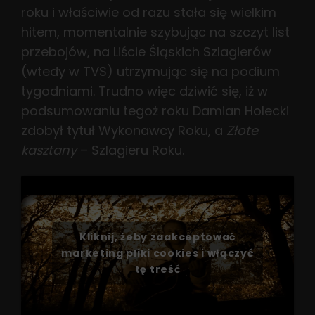
roku i właściwie od razu stała się wielkim
hitem, momentalnie szybując na szczyt list
przebojów, na Liście Śląskich Szlagierów
(wtedy w TVS) utrzymując się na podium
tygodniami. Trudno więc dziwić się, iż w
podsumowaniu tegoż roku Damian Holecki
zdobył tytuł Wykonawcy Roku, a
Złote
kasztany
– Szlagieru Roku.
Kliknij, żeby zaakceptować
marketing pliki cookies i włączyć
tę treść