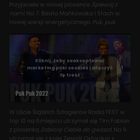
Przyjaciele w nowej piosence
Śpiewaj z
nami
. Na 7. Beata Mańkowska i Stach w
nowej wersji energetycznego
Puk, puk
.
Kliknij, żeby zaakceptować
marketing pliki cookies i włączyć
tę treść
W Liście Śląskich Szlagierów Radia FEST w
top 10 na 6.miejscu utrzymał się Tim Fabian
z piosenką
Zabiorę Ciebie do gwiazd
. Na 9.
utrzymał się z kolei Zespół Oxforduo z