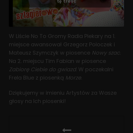
tę treść
W Liście No To Gromy Radia Piekary na 1.
miejsce awansował Grzegorz Poloczek i
Mateusz Szymczyk w piosence
Nowy szac
.
Na 2. miejscu Tim Fabian w piosence
Zabiorę Ciebie do gwiazd
. W poczekalni
Frela Blue z piosenką
Morze
.
Dziękujemy w imieniu Artystów za Wasze
głosy na Ich piosenki!
Nawigacja
wpisu