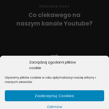
PREVIOUS POST
Co ciekawego na
naszym kanale Youtube?
Previous
Post
Zarządzaj zgodami plików
NEXT POST
cookie
Stach i kolejne
Używamy plików cookies w celu optymalizacji naszej witryny i
premiery…
naszych serwisów.
Next
Post
Zaakceptuj Cookies
Odmów