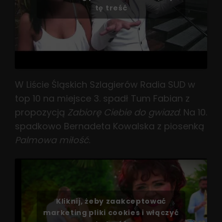
tę treść
W Liście Śląskich Szlagierów Radia SUD w
top 10 na miejsce 3. spadł Tum Fabian z
propozycją
Zabiorę Ciebie do gwiazd
. Na 10.
spadkowo Bernadeta Kowalska z piosenką
Palmowa miłość
.
Kliknij, żeby zaakceptować
marketing pliki cookies i włączyć