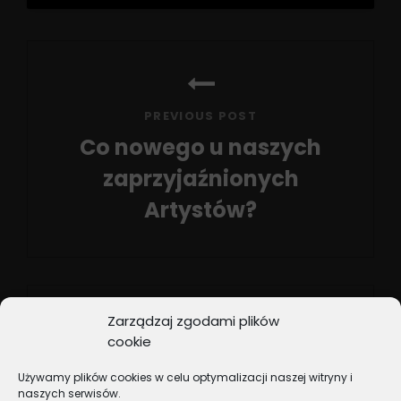
Nawigacja
wpisu
PREVIOUS POST
Co nowego u naszych
zaprzyjaźnionych
Artystów?
Previous
Post
Zarządzaj zgodami plików
cookie
NEXT POST
Używamy plików cookies w celu optymalizacji naszej witryny i
Przegląd list przebojów
naszych serwisów.