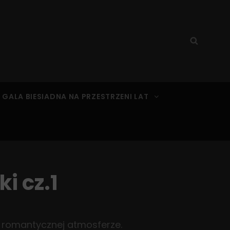
Search
Searc
for:
 GALA BIESIADNA NA PRZESTRZENI LAT
i cz.1
w romantycznej atmosferze.