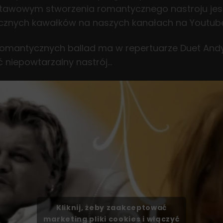
tawowym stworzenia romantycznego nastroju jes
ycznych kawałków na naszych kanałach na Youtube 
 romantycznych ballad ma w repertuarze Duet Andy
 niepowtarzalny nastrój…
Kliknij, żeby zaakceptować
marketing pliki cookies i włączyć