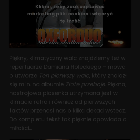
Kliknij, żeby zaakceptować
marketing pliki cookies i włączyć
tę treść
Piękny, klimatyczny walc znajdziemy też w
repertuarze Damiana Holeckiego – mowa
o utworze
Ten pierwszy walc
, który znalazł
się m.in. na albumie
Złote przeboje
. Piękna,
nastrojowa piosenka utrzymana jest w
klimacie retro i również od pierwszych
taktów przenosi nas o kilka dekad wstecz.
Do kompletu tekst tak pięknie opowiada o
miłości…