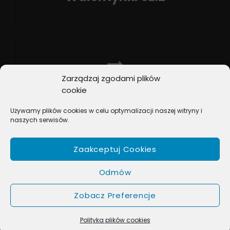
Previous
Post
Zarządzaj zgodami plików
NEXT POST
cookie
Na radiowych listach
Używamy plików cookies w celu optymalizacji naszej witryny i
przebojów
naszych serwisów.
Next
Post
Zaakceptuj Cookies
Odmów
Zobacz Preferencje
COPYRIGHT © 2026
BOX MUSIC
. ALL RIGHTS RESERVED.
MUSIC JOURNAL BY
CATCH THEMES
Polityka plików cookies