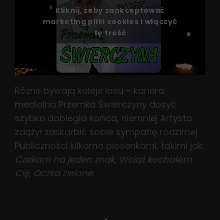
Kliknij, żeby zaakceptować
marketing pliki cookies i włączyć
tę treść
Różne bywają koleje losu – kariera
medialna Przemka Świerczyny dosyć
szybko dobiegła końca, niemniej Artysta
zdążył zaskarbić sobie sympatię rodzimej
Publiczności kilkoma piosenkami, takimi jak:
Czekam na jeden znak
,
Wciąż
kochałem
Cię
,
Oczka zielone
.
Nawigacja