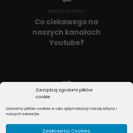
wpisu
PREVIOUS POST
Co ciekawego na
naszych kanałach
Youtube?
Previous
Post
Zarządzaj zgodami plików
NEXT POST
cookie
Przedświąteczny
Używamy plików cookies w celu optymalizacji naszej witryny i
przegląd list przebojów
naszych serwisów.
Next
Post
Zaakceptuj Cookies