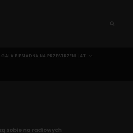
Search
Searc
for:
 GALA BIESIADNA NA PRZESTRZENI LAT
dzą sobie na radiowych