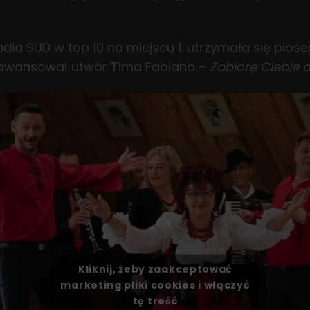
adia SUD w top 10 na miejscu 1. utrzymała się pios
. awansował utwór Tima Fabiana –
Zabiorę Ciebie 
Kliknij, żeby zaakceptować
marketing pliki cookies i włączyć
tę treść