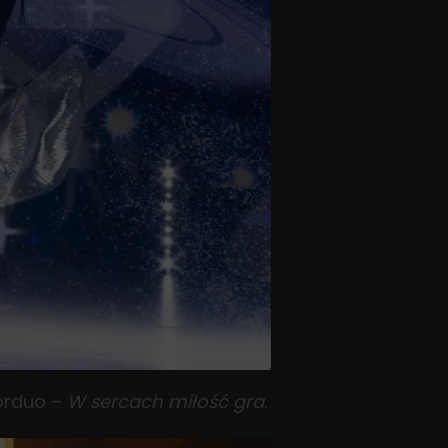
forduo –
W sercach miłość gra
.