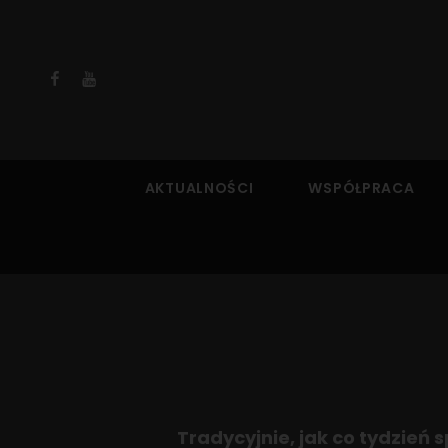
Facebook
YouTube
AKTUALNOŚCI
WSPÓŁPRACA
Tradycyjnie, jak co tydzień 