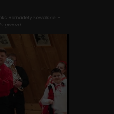
enka Bernadety Kowalskiej –
do gwiazd
.