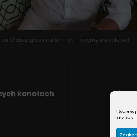
za Wasze głosy na Ich hity i liczymy na kolejne!
zych kanałach
Piosen
Next
Post
Używamy pl
serwisów.
Zaakce