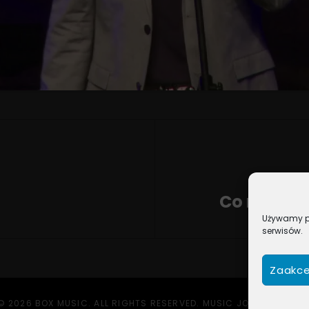
Co nowego
Używamy pl
Next
serwisów.
Post
Zaakce
© 2026
BOX MUSIC
. ALL RIGHTS RESERVED. MUSIC JOURNAL BY
CA