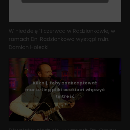
W niedzielę 11 czerwca w Radzionkowie, w
ramach Dni Radzionkowa wystąpi m.in.
Damian Holecki.
Kliknij, żeby zaakceptować
marketing pliki cookies i włączyć
tę treść