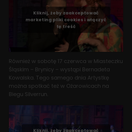
Kliknij, żeby zaakceptować
marketing pliki cookies i włączyć
tę treść
Również w sobotę 17 czerwca w Miasteczku
Śląskim – Brynicy – wystąpi Bernadeta
Kowalska. Tego samego dnia Artystkę
można spotkać też w Ożarowicach na
Biegu Silverrun.
Kliknij, żeby zaakceptować