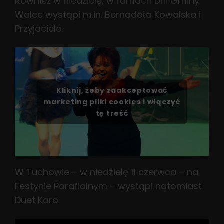
Również w niedzielę, w ramach Dni Gminy
Walce wystąpi m.in. Bernadeta Kowalska i
Przyjaciele.
Kliknij, żeby zaakceptować
marketing pliki cookies i włączyć
tę treść
W Tuchowie – w niedzielę 11 czerwca – na
Festynie Parafialnym – wystąpi natomiast
Duet Karo.