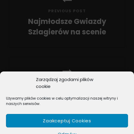
PREVIOUS POST
Najmłodsze Gwiazdy
Szlagierów na scenie
Previous
Post
Zarządzaj zgodami plików
NEXT POST
cookie
Zaglądamy na listy
Używamy plików cookies w celu optymalizacji naszej witryny i
przebojów
naszych serwisów.
Next
Post
Zaakceptuj Cookies