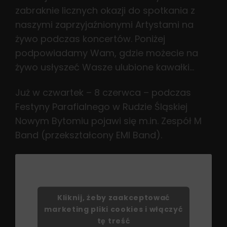
zabraknie licznych okazji do spotkania z
naszymi zaprzyjaźnionymi Artystami na
żywo podczas koncertów. Poniżej
podpowiadamy Wam, gdzie możecie na
żywo usłyszeć Wasze ulubione kawałki…
Już w czwartek – 8 czerwca – podczas
Festyny Parafialnego w Rudzie Śląskiej
Nowym Bytomiu pojawi się m.in. Zespół M
Band (przekształcony EMI Band).
Kliknij, żeby zaakceptować
marketing pliki cookies i włączyć
tę treść