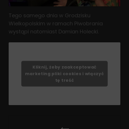
Tego samego dnia w Grodzisku
Wielkopolskim w ramach Piwobrania
wystąpi natomiast Damian Holecki.
Kliknij, żeby zaakceptować
marketing pliki cookies i włączyć
tę treść
Nawigacja
wpisu