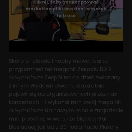
Kliknij, żeby zaakceptować
marketing pliki cookies i włączyć
tę treść
Skoro o relaksie i hobby mowa, warto
przypomnieć też megahit Zespołu B.A.R –
Gołymbiorze
. Zespół na co dzień związany
z innym Wydawnictwem, kilkukrotnie
pojawił się na organizowanych przez nas
koncertach – i wykonał m.in. swój mega hit
Gołymbiorze
. Na naszym kanale znajdziecie
m.in. piosenkę w wersji ze Śląskiej Gali
Biesiadnej, jak też z 20-lecia Radia Piekary.