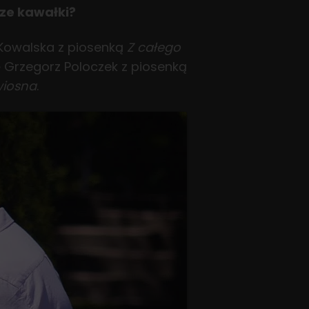
sze kawałki?
 Kowalska z piosenką
Z całego
ię Grzegorz Poloczek z piosenką
wiosna
.