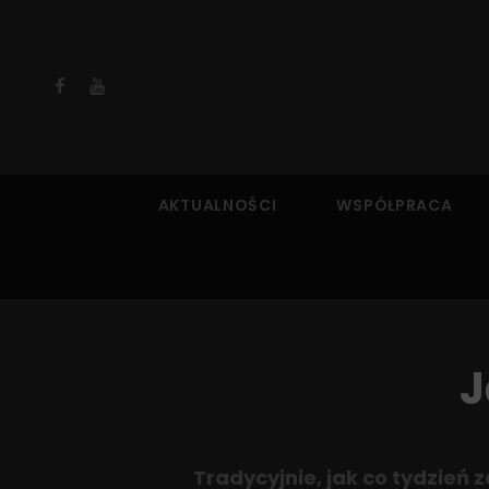
Facebook
YouTube
AKTUALNOŚCI
WSPÓŁPRACA
J
Tradycyjnie, jak co tydzień 