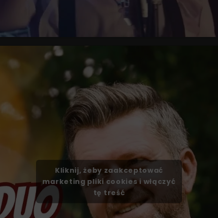
Kliknij, żeby zaakceptować
marketing pliki cookies i włączyć
tę treść