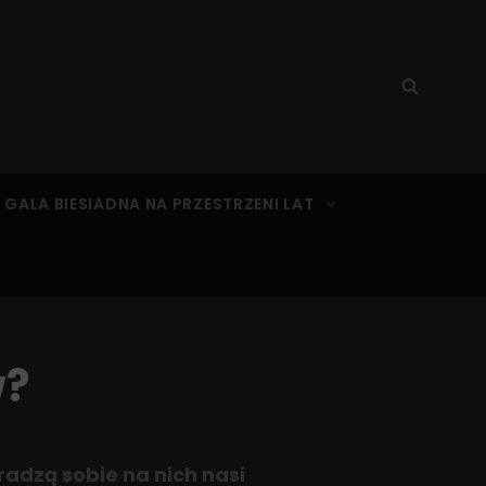
Search
Searc
for:
 GALA BIESIADNA NA PRZESTRZENI LAT
w?
radzą sobie na nich nasi