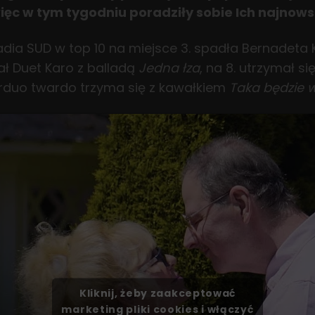
więc w tym tygodniu poradziły sobie Ich najnow
Radia SUD w top 10 na miejsce 3. spadła Bernadeta
ał Duet Karo z balladą
Jedna łza
, na 8. utrzymał s
forduo twardo trzyma się z kawałkiem
Taka będzie 
Kliknij, żeby zaakceptować
marketing pliki cookies i włączyć