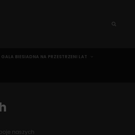
Search
Searc
for:
 GALA BIESIADNA NA PRZESTRZENI LAT
ch
eboje naszych