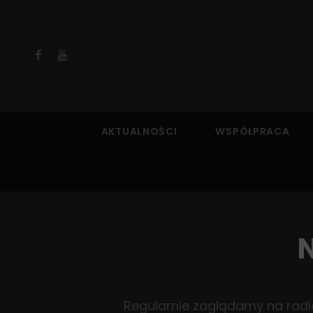
Facebook
YouTube
AKTUALNOŚCI
WSPÓŁPRACA
N
Regularnie zaglądamy na radio