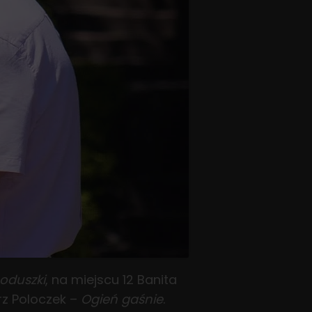
poduszki
, na miejscu 12 Banita
rz Poloczek –
Ogień gaśnie
.