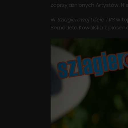
zaprzyjaźnionych Artystów. Ni
W
Szlagierowej Liście TVS
w top
Bernadeta Kowalska z piosen