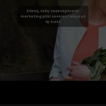
Kliknij, żeby zaakceptować
marketing pliki cookies i włączyć
tę treść