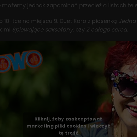
e możemy jednak zapominać przecież o listach tele
 10-tce na miejscu 9. Duet Karo z piosenką
Jedna 
kami
Śpiewające saksofony
, czy
Z całego serca
.
Kliknij, żeby zaakceptować
marketing pliki cookies i włączyć
tę treść