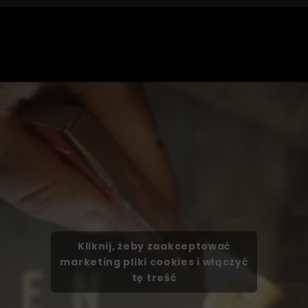
Kliknij, żeby zaakceptować
marketing pliki cookies i włączyć
tę treść