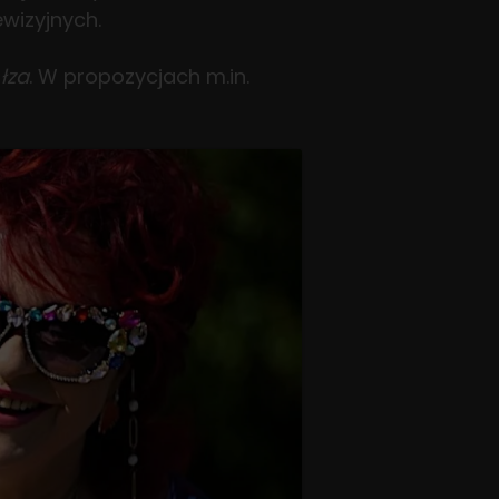
wizyjnych.
łza
. W propozycjach m.in.