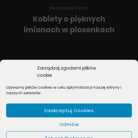
PREVIOUS POST
Kobiety o pięknych
imionach w piosenkach
Previous
Post
Zarządzaj zgodami plików
cookie
NEXT POST
Używamy plików cookies w celu optymalizacji naszej witryny i
Na Listach Przebojów
naszych serwisów.
Next
Post
Zaakceptuj Cookies
Odmów