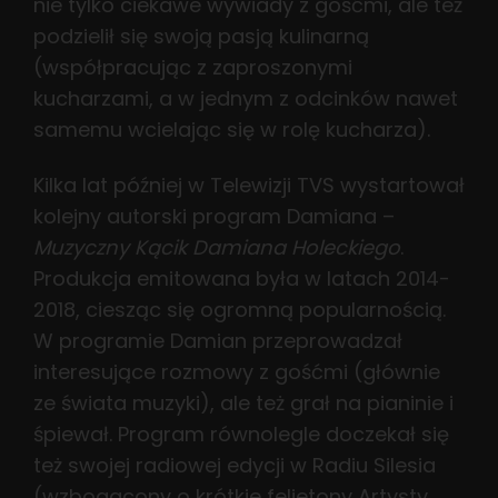
nie tylko ciekawe wywiady z gośćmi, ale też
podzielił się swoją pasją kulinarną
(współpracując z zaproszonymi
kucharzami, a w jednym z odcinków nawet
samemu wcielając się w rolę kucharza).
Kilka lat później w Telewizji TVS wystartował
kolejny autorski program Damiana –
Muzyczny Kącik Damiana Holeckiego
.
Produkcja emitowana była w latach 2014-
2018, ciesząc się ogromną popularnością.
W programie Damian przeprowadzał
interesujące rozmowy z gośćmi (głównie
ze świata muzyki), ale też grał na pianinie i
śpiewał. Program równolegle doczekał się
też swojej radiowej edycji w Radiu Silesia
(wzbogacony o krótkie felietony Artysty,