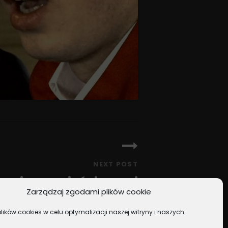
NEXT POST
zymi zaprzyjaźnionymi
Zarządzaj zgodami plików cookie
gwiazdami
ików cookies w celu optymalizacji naszej witryny i naszych