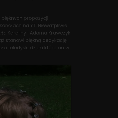
a pięknych propozycji
 kanałach na YT. Niewątpliwie
ato
Karoliny i Adama Krawczyk
ciąż stanowi piękną dedykację
epła teledysk, dzięki któremu w