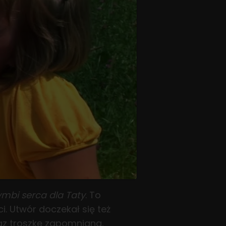
ymbi serca dla Taty
. To
i. Utwór doczekał się też
raz troszkę zapomniana,