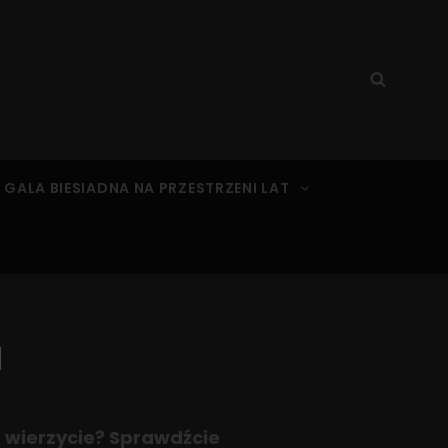
Search
Searc
for:
 GALA BIESIADNA NA PRZESTRZENI LAT
a
e wierzycie? Sprawdźcie