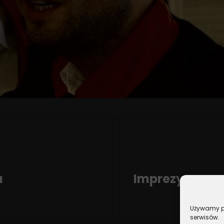
a
Imprezy z nas
Używamy pl
Next
serwisów.