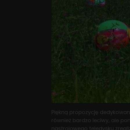
Piękną propozycję dedykowan
również bardzo leciwy, ale po
nastrojowego teledysku zreali