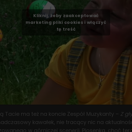
Kliknij, żeby zaakceptować
marketing pliki cookies i włączyć
tę treść
ą Tacie ma też na koncie Zespół Muzykanty –
Z gł
nadczasowy kawałek, nie tracący nic na aktualnośc
zowanego w górniczej scenerii. Piosenka, choć te