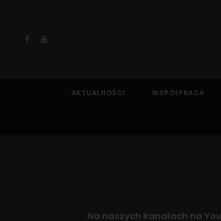
Facebook
YouTube
AKTUALNOŚCI
WSPÓŁPRACA
Na naszych kanałach na Yout