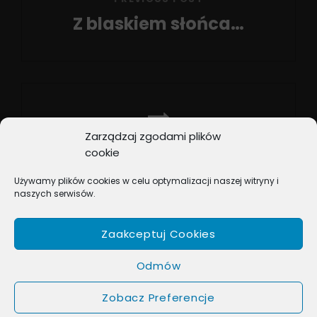
Z blaskiem słońca…
Previous
Post
Zarządzaj zgodami plików
NEXT POST
cookie
Na listach przebojów u
Używamy plików cookies w celu optymalizacji naszej witryny i
schyłku wakacji
naszych serwisów.
Next
Post
Zaakceptuj Cookies
Odmów
Zobacz Preferencje
COPYRIGHT © 2026
BOX MUSIC
. ALL RIGHTS RESERVED.