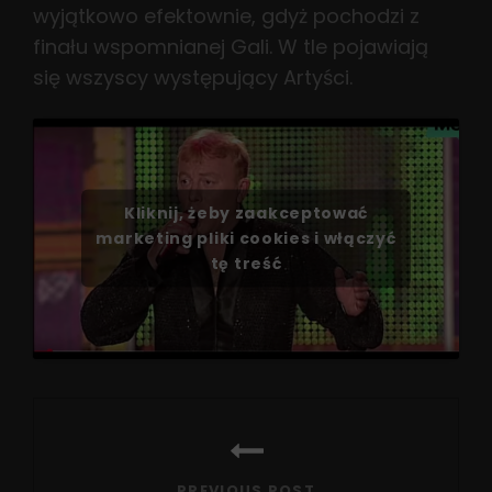
wyjątkowo efektownie, gdyż pochodzi z
finału wspomnianej Gali. W tle pojawiają
się wszyscy występujący Artyści.
Kliknij, żeby zaakceptować
marketing pliki cookies i włączyć
tę treść
Nawigacja
wpisu
PREVIOUS POST