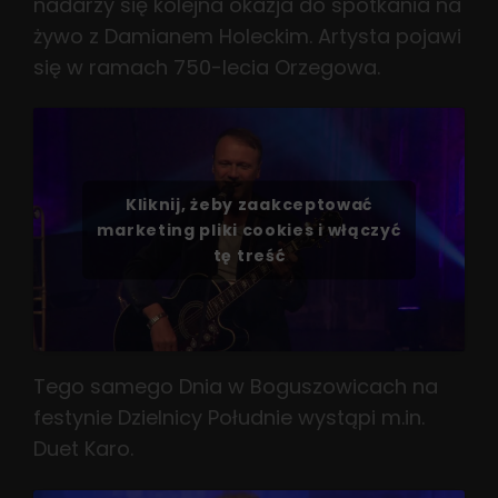
nadarzy się kolejna okazja do spotkania na
żywo z Damianem Holeckim. Artysta pojawi
się w ramach 750-lecia Orzegowa.
Kliknij, żeby zaakceptować
marketing pliki cookies i włączyć
tę treść
Tego samego Dnia w Boguszowicach na
festynie Dzielnicy Południe wystąpi m.in.
Duet Karo.