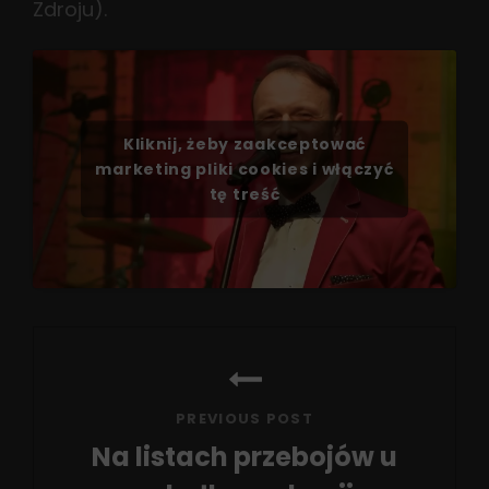
Zdroju).
Kliknij, żeby zaakceptować
marketing pliki cookies i włączyć
tę treść
Nawigacja
wpisu
PREVIOUS POST
Na listach przebojów u