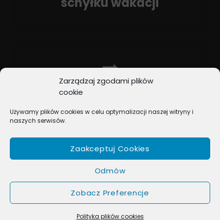
schyłku wakacji
Previous
Post
Zarządzaj zgodami plików
NEXT POST
cookie
Muzyczny powrót do
Używamy plików cookies w celu optymalizacji naszej witryny i
szkolnych lat
naszych serwisów.
Next
Post
Zaakceptuj Cookies
Odmów
Zobacz Preferencje
COPYRIGHT © 2026
BOX MUSIC
. ALL RIGHTS RESERVED.
MUSIC JOURNAL BY
CATCH THEMES
Polityka plików cookies