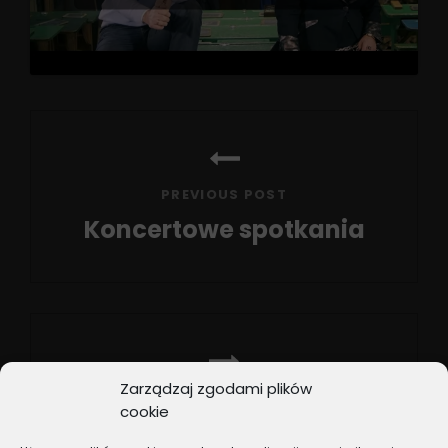
Nawigacja
wpisu
PREVIOUS POST
Koncertowe spotkania
Previous
Post
Zarządzaj zgodami plików
NEXT POST
cookie
Przegląd radiowych list