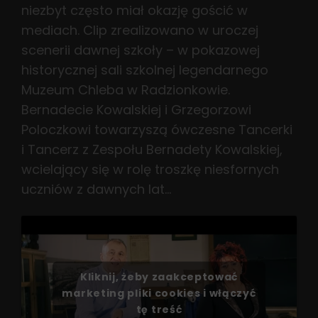
niezbyt często miał okazję gościć w
mediach. Clip zrealizowano w uroczej
scenerii dawnej szkoły – w pokazowej
historycznej sali szkolnej legendarnego
Muzeum Chleba w Radzionkowie.
Bernadecie Kowalskiej i Grzegorzowi
Poloczkowi towarzyszą ówczesne Tancerki
i Tancerz z Zespołu Bernadety Kowalskiej,
wcielający się w rolę troszkę niesfornych
uczniów z dawnych lat…
Kliknij, żeby zaakceptować
marketing pliki cookies i włączyć
tę treść