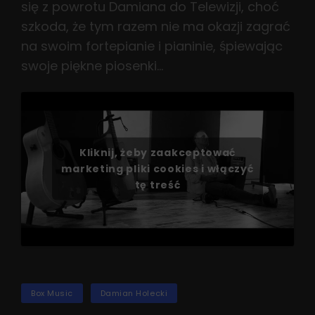
się z powrotu Damiana do Telewizji, choć
szkoda, że tym razem nie ma okazji zagrać
na swoim fortepianie i pianinie, śpiewając
swoje piękne piosenki…
Kliknij, żeby zaakceptować
marketing pliki cookies i włączyć
tę treść
TAGS
Box Music
Damian Holecki