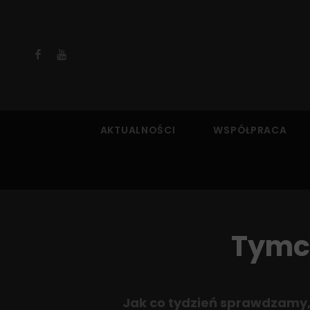
Facebook
YouTube
AKTUALNOŚCI
WSPÓŁPRACA
Tymcz
Jak co tydzień sprawdzamy, 