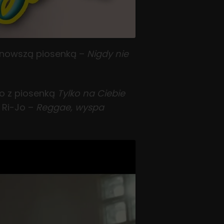
najnowszą piosenką –
Nigdy nie
uo z piosenką
Tylko na Ciebie
 Ri-Jo –
Reggae, wyspa