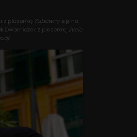
an z piosenką
Zabawny się
, na
dek Dworniczek z piosenką
Życie
szał
.