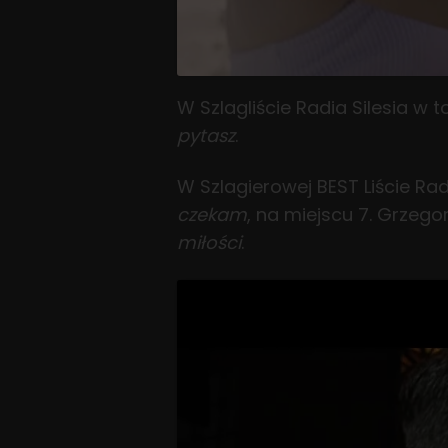
W Szlagliście Radia Silesia w 
pytasz
.
W Szlagierowej BEST Liście Ra
czekam
, na miejscu 7. Grzego
miłości
.