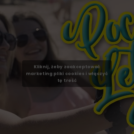
Kliknij, żeby zaakceptować
marketing pliki cookies i włączyć
tę treść