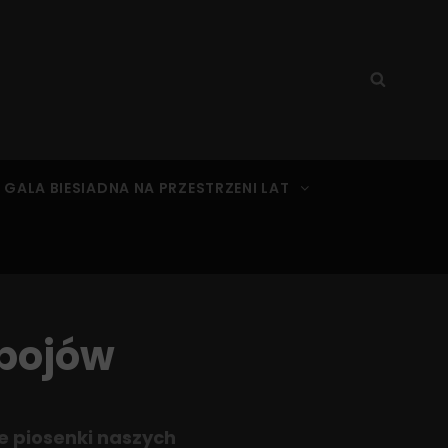
Search
Searc
for:
 GALA BIESIADNA NA PRZESTRZENI LAT
ebojów
e piosenki naszych