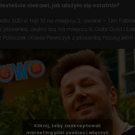
esteście ciekawi, jak ułożyło się ostatnio?
Radia SUD w top 10 na miejscu 2. awans – Tim Fabi
 z piosenką
Jedna łza
, na miejscu 6. Gabi Gold i E
z Poloczek i Kasia Piowczyk z piosenką
Poczuj letni 
Kliknij, żeby zaakceptować
marketing pliki cookies i włączyć