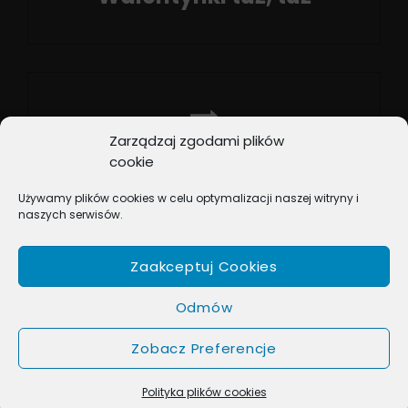
Previous
Post
Zarządzaj zgodami plików
NEXT POST
cookie
Karnawałowe muzyczne
Używamy plików cookies w celu optymalizacji naszej witryny i
szaleństwo
naszych serwisów.
Next
Post
Zaakceptuj Cookies
Odmów
Zobacz Preferencje
COPYRIGHT © 2026
BOX MUSIC
. ALL RIGHTS RESERVED.
MUSIC JOURNAL BY
CATCH THEMES
Polityka plików cookies