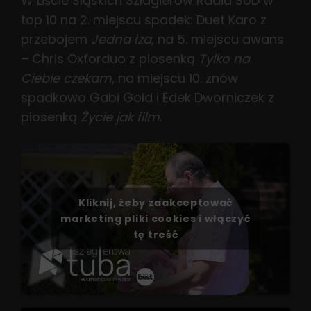
W Liście Śląskich Szlagierów Radia SUD w
top 10 na 2. miejscu spadek: Duet Karo z
przebojem
Jedna
łza
, na 5. miejscu awans
– Chris Oxforduo z piosenką
Tylko na
Ciebie czekam
, na miejscu 10. znów
spadkowo Gabi Gold i Edek Dworniczek z
piosenką
Życie jak film
.
Kliknij, żeby zaakceptować
marketing pliki cookies i włączyć
tę treść