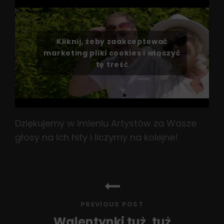
Kliknij, żeby zaakceptować
marketing pliki cookies i włączyć
tę treść
Dziękujemy w imieniu Artystów za Wasze
głosy na Ich hity i liczymy na kolejne!
Nawigacja
wpisu
PREVIOUS POST
Walentynki tuż, tuż