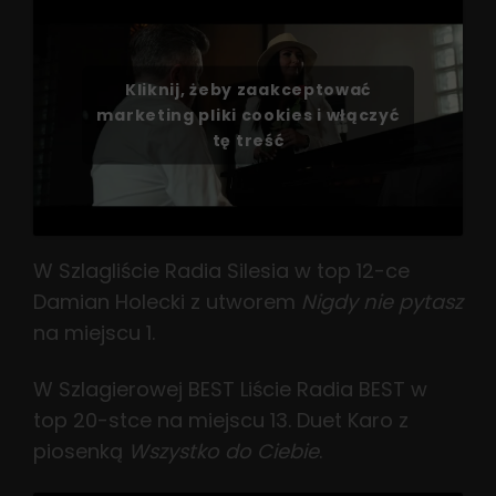
Kliknij, żeby zaakceptować
marketing pliki cookies i włączyć
tę treść
W Szlagliście Radia Silesia w top 12-ce
Damian Holecki z utworem
Nigdy nie pytasz
na miejscu 1.
W Szlagierowej BEST Liście Radia BEST w
top 20-stce na miejscu 13. Duet Karo z
piosenką
Wszystko do Ciebie
.