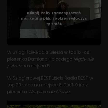
Kliknij, żeby zaakceptować
marketing pliki cookies i włączyć
tę treść
W Szlagliście Radia Silesia w top 12-ce
piosenka Damiana Holeckiego
Nigdy nie
pytasz
na miejscu 5.
W Szlagierowej BEST Liście Radia BEST w
top 20-stce na miejscu 8. Duet Karo z
piosenką
Wszystko do Ciebie
.