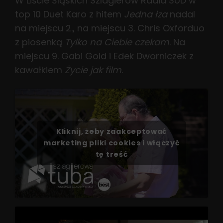
W Liście Śląskich Szlagierów Radia SUD w
top 10 Duet Karo z hitem
Jedna łza
nadal
na miejscu 2., na miejscu 3. Chris Oxforduo
z piosenką
Tylko na Ciebie czekam
. Na
miejscu 9. Gabi Gold i Edek Dworniczek z
kawałkiem
Życie jak film
.
Kliknij, żeby zaakceptować
marketing pliki cookies i włączyć
tę treść