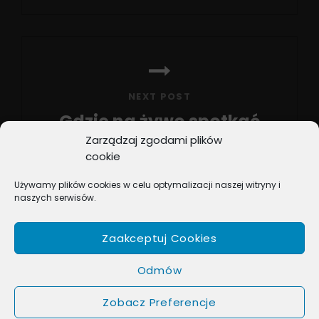
Post
NEXT POST
Gdzie na żywo spotkać
Zarządzaj zgodami plików
naszych
cookie
zaprzyjaźnionych
Używamy plików cookies w celu optymalizacji naszej witryny i
Artystów?
naszych serwisów.
Next
Post
Zaakceptuj Cookies
Odmów
Zobacz Preferencje
COPYRIGHT © 2026
BOX MUSIC
. ALL RIGHTS RESERVED.