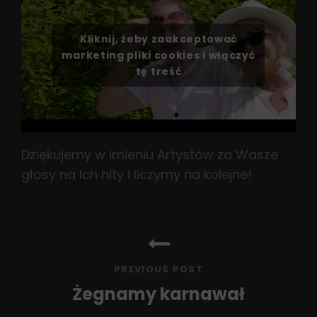
Kliknij, żeby zaakceptować
marketing pliki cookies i włączyć
tę treść
Dziękujemy w imieniu Artystów za Wasze
głosy na Ich hity i liczymy na kolejne!
Nawigacja
wpisu
PREVIOUS POST
Żegnamy karnawał
Previous