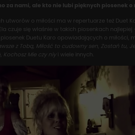
za nami, ale kto nie lubi pięknych piosenek o 
h utworów o miłości ma w repertuarze też Duet Ka
a czuje się właśnie w takich piosenkach najlepiej
 piosenek Duetu Karo opowiadających o miłości,
awsze z Tobą
,
Miłość to cudowny sen
,
Zostań tu
,
Je
ń
,
Kochosz Mie czy niy
i wiele innych.