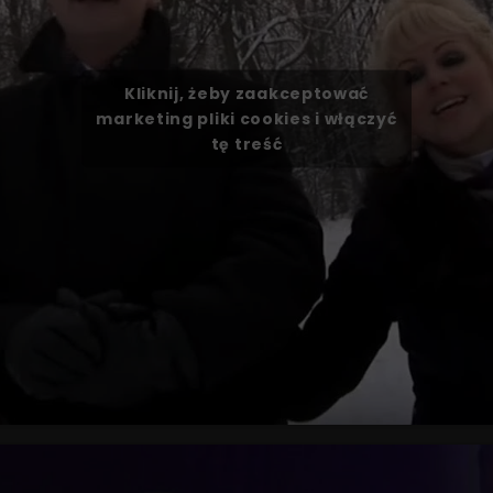
Kliknij, żeby zaakceptować
marketing pliki cookies i włączyć
tę treść