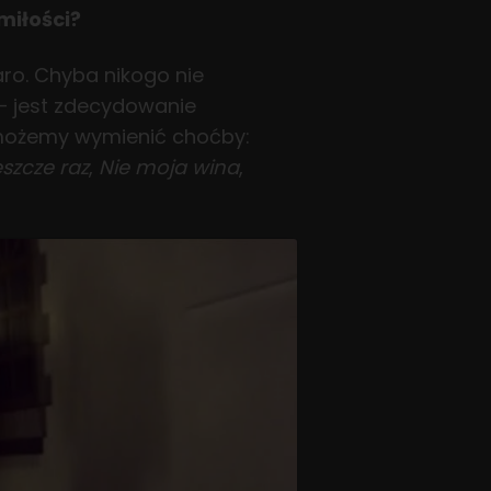
miłości?
ro. Chyba nikogo nie
 – jest zdecydowanie
 możemy wymienić choćby:
szcze raz
,
Nie moja wina
,