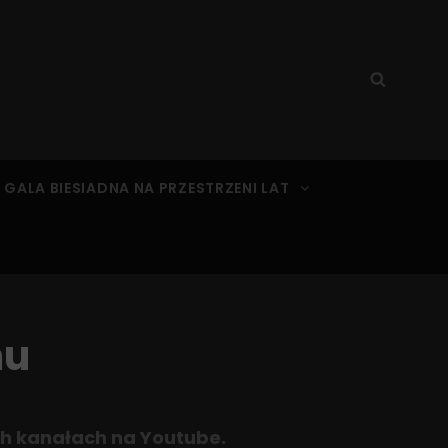
Search
Searc
for:
 GALA BIESIADNA NA PRZESTRZENI LAT
mu
h kanałach na Youtube.