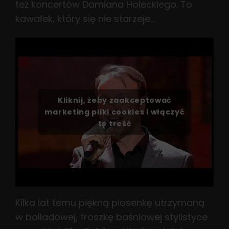
też koncertów Damiana Holeckiego. To
kawałek, który się nie starzeje…
Kliknij, żeby zaakceptować
marketing pliki cookies i włączyć
tę treść
Kilka lat temu piękną piosenkę utrzymaną
w balladowej, troszkę baśniowej stylistyce