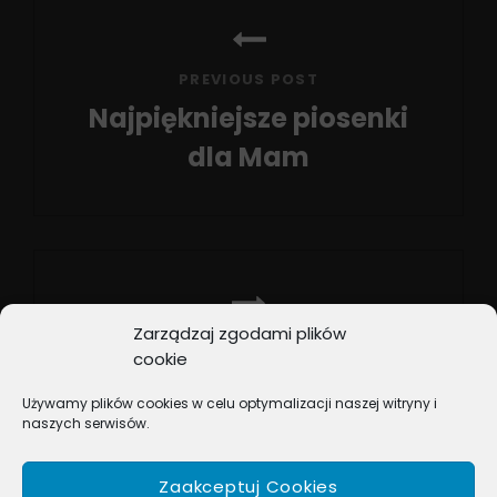
Nawigacja
wpisu
PREVIOUS POST
Najpiękniejsze piosenki
dla Mam
Previous
Post
Zarządzaj zgodami plików
NEXT POST
cookie
Wspaniałe piosenki dla
Używamy plików cookies w celu optymalizacji naszej witryny i
Mam
naszych serwisów.
Next
Post
Zaakceptuj Cookies