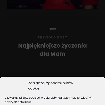
Nawigacja
wpisu
PREVIOUS POST
Najpiękniejsze życzenia
dla Mam
Previous
Post
Zarządzaj zgodami plików
cookie
NEXT POST
Używamy plików cookies w celu optymalizacji naszej witryny i
Przegląd list przebojów
naszych serwisów.