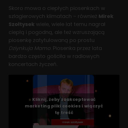
Skoro mowa o ciepłych piosenkach w
szlagierowych klimatach – również
Mirek
Szołtysek
wiele, wiele lat temu nagrał
ciepłą i pogodną, ale też wzruszającą
piosenkę zatytułowaną po prostu
Dziynkuja Mamo
. Piosenka przez lata
bardzo często gościła w radiowych
koncertach życzeń.
Kliknij, żeby zaakceptować
marketing pliki cookies i włączyć
tę treść