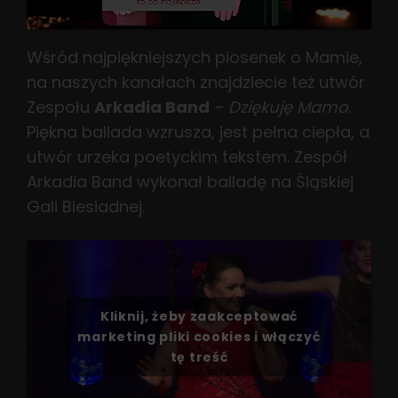
Wśród najpiękniejszych piosenek o Mamie,
na naszych kanałach znajdziecie też utwór
Zespołu
Arkadia Band
–
Dziękuję Mamo
.
Piękna ballada wzrusza, jest pełna ciepła, a
utwór urzeka poetyckim tekstem. Zespół
Arkadia Band wykonał balladę na Śląskiej
Gali Biesiadnej.
Kliknij, żeby zaakceptować
marketing pliki cookies i włączyć
tę treść