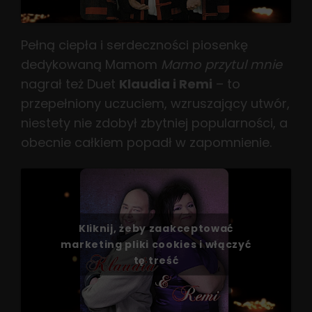
Pełną ciepła i serdeczności piosenkę
dedykowaną Mamom
Mamo przytul mnie
nagrał też Duet
Klaudia i Remi
– to
przepełniony uczuciem, wzruszający utwór,
niestety nie zdobył zbytniej popularności, a
obecnie całkiem popadł w zapomnienie.
Kliknij, żeby zaakceptować
marketing pliki cookies i włączyć
tę treść