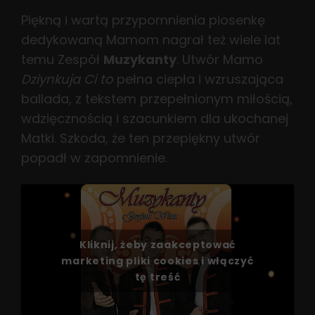
Piękną i wartą przypomnienia piosenkę
dedykowaną Mamom nagrał też wiele lat
temu Zespół
Muzykanty
. Utwór Mamo
Dziynkuja Ci to
pełna ciepła i wzruszająca
ballada, z tekstem przepełnionym miłością,
wdzięcznością i szacunkiem dla ukochanej
Matki. Szkoda, że ten przepiękny utwór
popadł w zapomnienie.
Kliknij, żeby zaakceptować
marketing pliki cookies i włączyć
tę treść