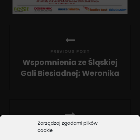
Nawigacja
wpisu
PREVIOUS POST
Wspomnienia ze Śląskiej
Gali Biesiadnej: Weronika
Previous
Post
Zarządzaj zgodami plików
NEXT POST
cookie
W kolejnym My Wam to