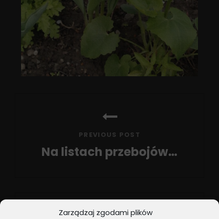
Nawigacja
wpisu
PREVIOUS POST
Na listach przebojów…
Previous
Post
Zarządzaj zgodami plików