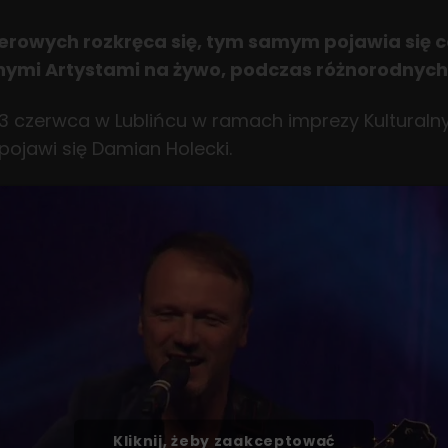
owych rozkręca się, tym samym pojawia się co
nymi Artystami na żywo, podczas różnorodnych
 3 czerwca w Lublińcu w ramach imprezy Kultural
pojawi się Damian Holecki.
Kliknij, żeby zaakceptować