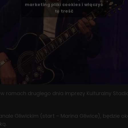
marketing pliki cookies i włączyć
tę treść
 w ramach drugiego dnia imprezy Kulturalny Stadi
nale Gliwickim (start – Marina Gliwice), będzie 
ką.