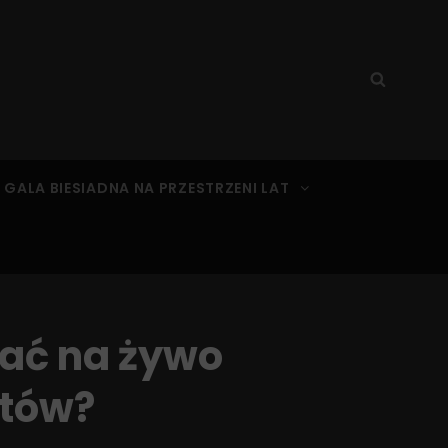
Search
Searc
for:
 GALA BIESIADNA NA PRZESTRZENI LAT
kać na żywo
stów?