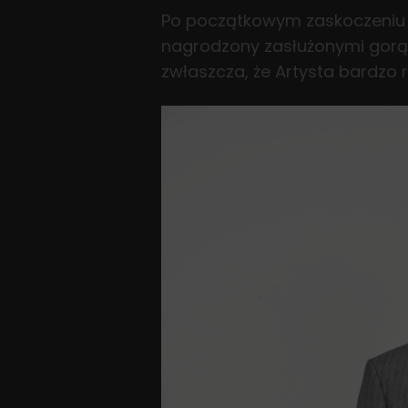
Po początkowym zaskoczeniu W
nagrodzony zasłużonymi gorąc
zwłaszcza, że Artysta bardzo