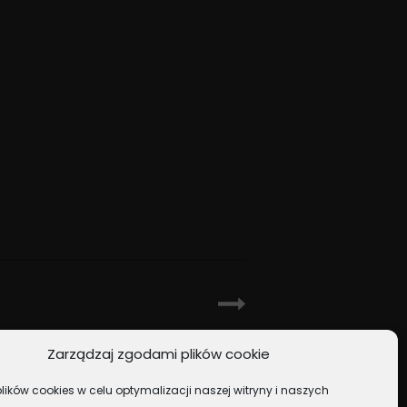
NEXT POST
Zarządzaj zgodami plików cookie
ze Gwiazdy na Scenie
ików cookies w celu optymalizacji naszej witryny i naszych