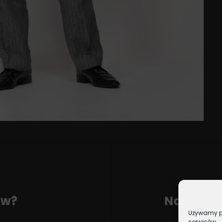
ów?
Najmłods
Używamy pl
Next
serwisów.