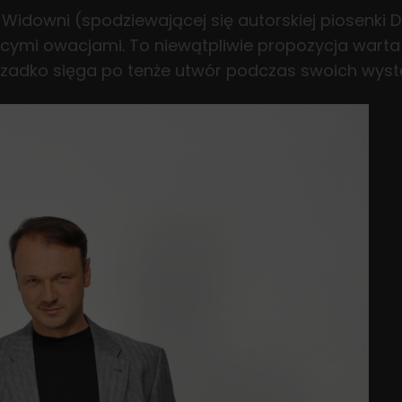
idowni (spodziewającej się autorskiej piosenki D
ymi owacjami. To niewątpliwie propozycja warta 
 rzadko sięga po tenże utwór podczas swoich wys