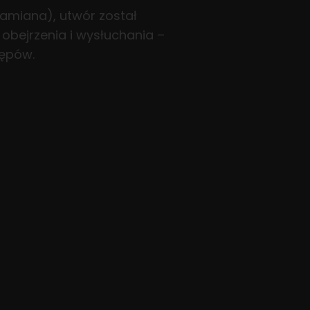
amiana), utwór został
obejrzenia i wysłuchania –
tępów.