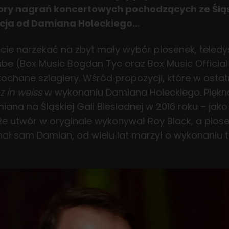
ory nagrań koncertowych pochodzących ze Śląsk
ycja od Damiana Holeckiego…
ie narzekać na zbyt mały wybór piosenek, teled
e (Box Music Bogdan Tyc oraz Box Music Official 
ochane szlagiery. Wśród propozycji, które w ostat
 in weiss
w wykonaniu Damiana Holeckiego. Piękn
ana na Śląskiej Gali Biesiadnej w 2016 roku – jako
 że utwór w oryginale wykonywał Roy Black, a pios
znał sam Damian, od wielu lat marzył o wykonaniu 