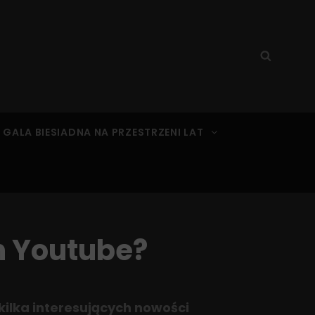
Search
Searc
for:
 GALA BIESIADNA NA PRZESTRZENI LAT
h Youtube?
kilka interesujących nowości