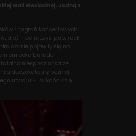
iej Gali Biesiadnej. Jedną z
ysków i nagrań koncertowych
Audio) – od muzyki pop, rock,
nim czasie pojawiły się na
a niemiecka ballada
 totalna niespodzianka ze
enka doczekała się później
tego utworu – i w końcu się