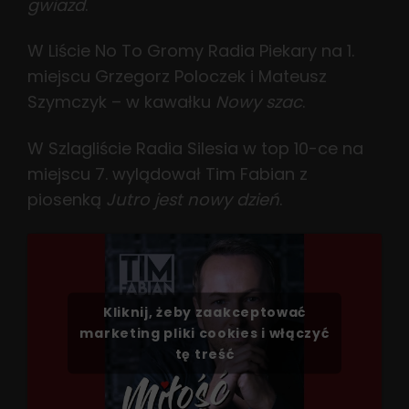
gwiazd
.
W Liście No To Gromy Radia Piekary na 1.
miejscu Grzegorz Poloczek i Mateusz
Szymczyk – w kawałku
Nowy szac
.
W Szlagliście Radia Silesia w top 10-ce na
miejscu 7. wylądował Tim Fabian z
piosenką
Jutro jest nowy dzień
.
Kliknij, żeby zaakceptować
marketing pliki cookies i włączyć
tę treść