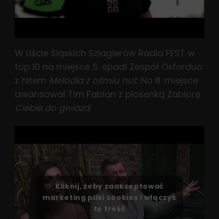
W Liście Śląskich Szlagierów Radia FEST w
top 10 na miejsce 5. spadł Zespół Oxforduo
z hitem
Melodia z ośmiu nut
. Na 8. miejsce
awansował Tim Fabian z piosenką Zabiorę
Ciebie do gwiazd
.
Kliknij, żeby zaakceptować
marketing pliki cookies i włączyć
tę treść