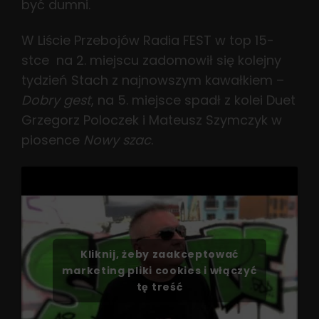
być dumni.
W Liście Przebojów Radia FEST w top 15-
stce na 2. miejscu zadomowił się kolejny
tydzień Stach z najnowszym kawałkiem –
Dobry gest
, na 5. miejsce spadł z kolei Duet
Grzegorz Poloczek i Mateusz Szymczyk w
piosence
Nowy szac
.
Kliknij, żeby zaakceptować
marketing pliki cookies i włączyć
tę treść