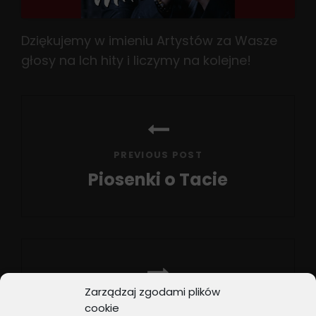
Dziękujemy w imieniu Artystów za Wasze
głosy na Ich hity i liczymy na kolejne!
Nawigacja
wpisu
PREVIOUS POST
Piosenki o Tacie
Previous
Post
Zarządzaj zgodami plików
NEXT POST
cookie