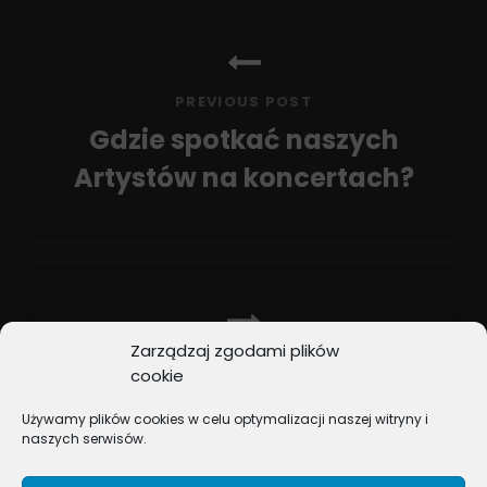
Nawigacja
wpisu
PREVIOUS POST
Gdzie spotkać naszych
Artystów na koncertach?
Previous
Post
Zarządzaj zgodami plików
NEXT POST
cookie
Tim Fabian przygotowuje
Używamy plików cookies w celu optymalizacji naszej witryny i
niespodziankę!
naszych serwisów.
Next