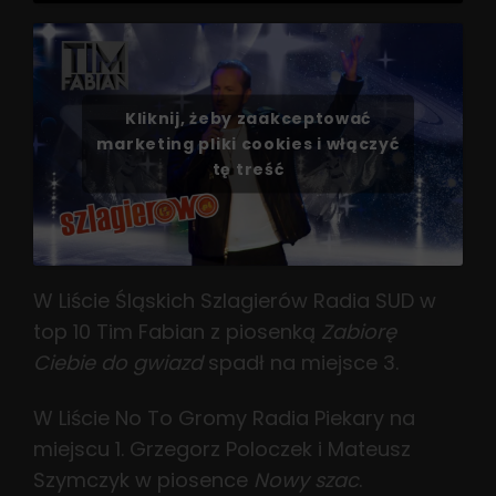
Kliknij, żeby zaakceptować
marketing pliki cookies i włączyć
tę treść
W Liście Śląskich Szlagierów Radia SUD w
top 10 Tim Fabian z piosenką
Zabiorę
Ciebie do gwiazd
spadł na miejsce 3.
W Liście No To Gromy Radia Piekary na
miejscu 1. Grzegorz Poloczek i Mateusz
Szymczyk w piosence
Nowy szac
.