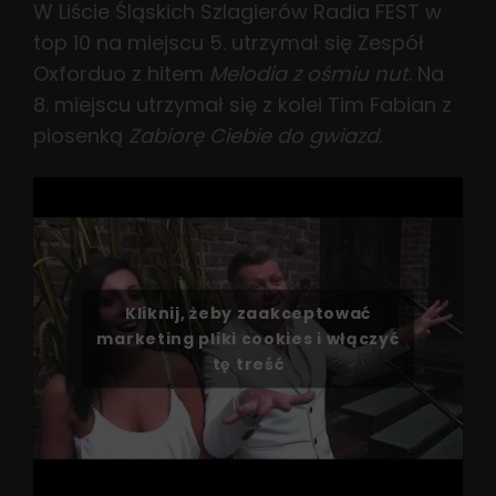
W Liście Śląskich Szlagierów Radia FEST w
top 10 na miejscu 5. utrzymał się Zespół
Oxforduo z hitem
Melodia z ośmiu nut
. Na
8. miejscu utrzymał się z kolei Tim Fabian z
piosenką
Zabiorę Ciebie do gwiazd
.
Kliknij, żeby zaakceptować
marketing pliki cookies i włączyć
tę treść