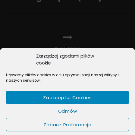
Previous
Post
NEXT POST
Zarządzaj zgodami plików
Najbardziej wakacyjne
cookie
piosenki na naszych
Używamy plików cookies w celu optymalizacji naszej witryny i
kanałach
naszych serwisów.
Next
Post
Zaakceptuj Cookies
Odmów
Zobacz Preferencje
COPYRIGHT © 2026
BOX MUSIC
. ALL RIGHTS RESERVED.