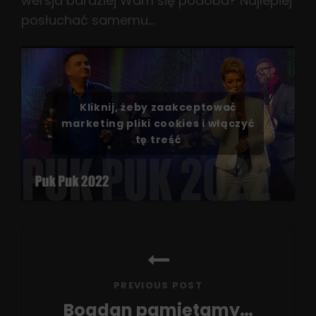
wersja bardziej Wam się podoba? Najlepiej
posłuchać samemu…
Kliknij, żeby zaakceptować
marketing pliki cookies i włączyć
tę treść
Nawigacja
wpisu
PREVIOUS POST
Bogdan pamiętamy…