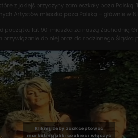
tóre z jakiejś przyczyny zamieszkały poza Polską. T
nych Artystów mieszka poza Polską – głównie w 
d początku lat 90’ mieszka za naszą Zachodnią Gra
 a przywiązanie do niej oraz do rodzinnego Śląska
Kliknij, żeby zaakceptować
marketing pliki cookies i włączyć