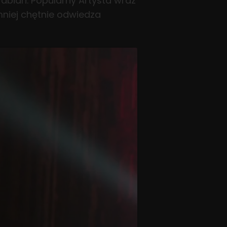
abian. Popularny Artysta wraz
mniej chętnie odwiedza