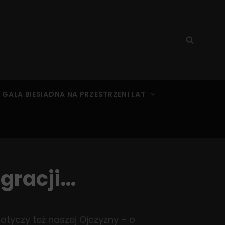
Search
Searc
for:
 GALA BIESIADNA NA PRZESTRZENI LAT
igracji…
otyczy też naszej Ojczyzny – o