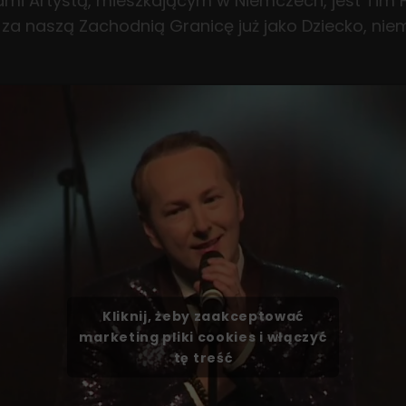
mi Artystą, mieszkającym w Niemczech, jest Tim F
ł za naszą Zachodnią Granicę już jako Dziecko, nie
Kliknij, żeby zaakceptować
marketing pliki cookies i włączyć
tę treść