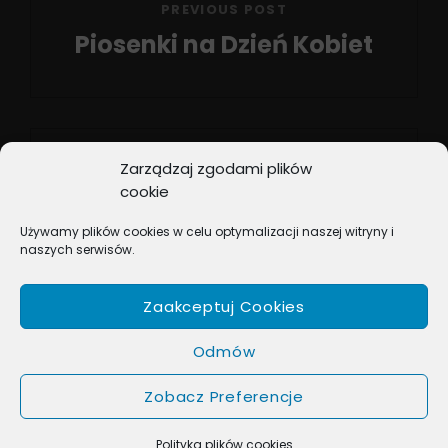
PREVIOUS POST
Piosenki na Dzień Kobiet
Previous
Post
Zarządzaj zgodami plików
cookie
NEXT POST
Używamy plików cookies w celu optymalizacji naszej witryny i
Na listach przebojów…
naszych serwisów.
Next
Post
Zaakceptuj Cookies
Odmów
Zobacz Preferencje
COPYRIGHT © 2026
BOX MUSIC
. ALL RIGHTS RESERVED.
MUSIC JOURNAL BY
CATCH THEMES
Polityka plików cookies