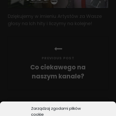
Dziękujemy w imieniu Artystów za Wasze
głosy na Ich hity i liczymy na kolejne!
Nawigacja
wpisu
PREVIOUS POST
Co ciekawego na
naszym kanale?
Previous
Post
Zarządzaj zgodami plików
cookie