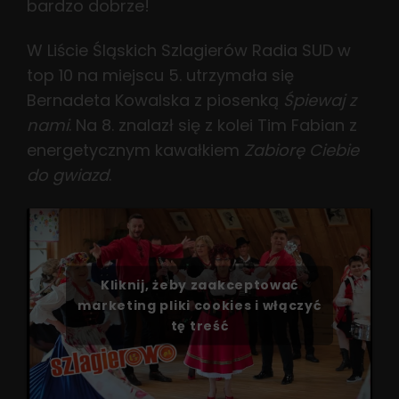
bardzo dobrze!
W Liście Śląskich Szlagierów Radia SUD w
top 10 na miejscu 5. utrzymała się
Bernadeta Kowalska z piosenką
Śpiewaj z
nami
. Na 8. znalazł się z kolei Tim Fabian z
energetycznym kawałkiem
Zabiorę Ciebie
do gwiazd
.
Kliknij, żeby zaakceptować
marketing pliki cookies i włączyć
tę treść