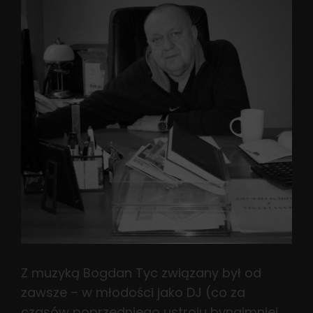
Z muzyką Bogdan Tyc związany był od
zawsze – w młodości jako DJ (co za
czasów poprzedniego ustroju bynajmniej