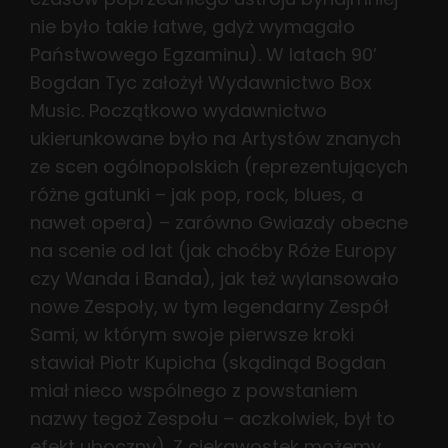
nie było takie łatwe, gdyż wymagało
Państwowego Egzaminu). W latach 90’
Bogdan Tyc założył Wydawnictwo Box
Music. Początkowo wydawnictwo
ukierunkowane było na Artystów znanych
ze scen ogólnopolskich (reprezentujących
różne gatunki – jak pop, rock, blues, a
nawet opera) – zarówno Gwiazdy obecne
na scenie od lat (jak choćby Róże Europy
czy Wanda i Banda), jak też wylansowało
nowe Zespoły, w tym legendarny Zespół
Sami, w którym swoje pierwsze kroki
stawiał Piotr Kupicha (skądinąd Bogdan
miał nieco wspólnego z powstaniem
nazwy tegoż Zespołu – aczkolwiek, był to
efekt uboczny). Z ciekawostek możemy