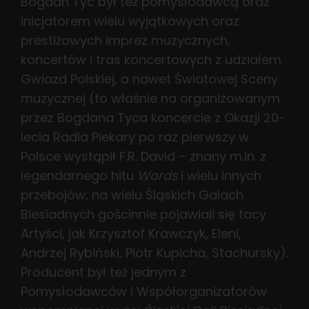
Bogdan Tyc był też pomysłodawcą oraz
inicjatorem wielu wyjątkowych oraz
prestiżowych imprez muzycznych,
koncertów i tras koncertowych z udziałem
Gwiazd Polskiej, a nawet Światowej Sceny
muzycznej (to właśnie na organizowanym
przez Bogdana Tyca koncercie z Okazji 20-
lecia Radia Piekary po raz pierwszy w
Polsce wystąpił F.R. David – znany m.in. z
legendarnego hitu
Words
i wielu innych
przebojów; na wielu Śląskich Galach
Biesiadnych gościnnie pojawiali się tacy
Artyści, jak Krzysztof Krawczyk, Eleni,
Andrzej Rybiński, Piotr Kupicha, Stachursky).
Producent był też jednym z
Pomysłodawców i Współorganizatorów