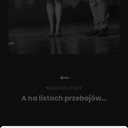
Nawigacja
wpisu
PREVIOUS POST
A na listach przebojów…
Previous
Post