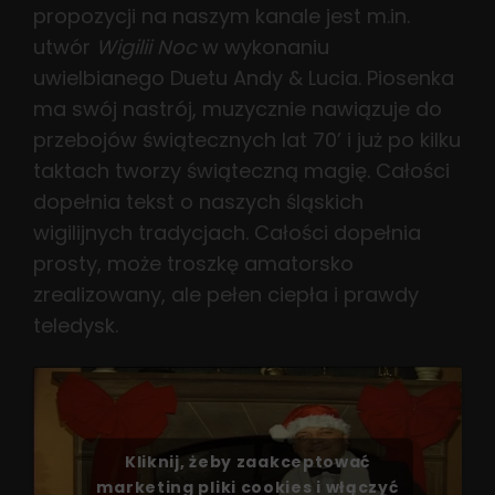
propozycji na naszym kanale jest m.in.
utwór
Wigilii Noc
w wykonaniu
uwielbianego Duetu Andy & Lucia. Piosenka
ma swój nastrój, muzycznie nawiązuje do
przebojów świątecznych lat 70’ i już po kilku
taktach tworzy świąteczną magię. Całości
dopełnia tekst o naszych śląskich
wigilijnych tradycjach. Całości dopełnia
prosty, może troszkę amatorsko
zrealizowany, ale pełen ciepła i prawdy
teledysk.
Kliknij, żeby zaakceptować
marketing pliki cookies i włączyć