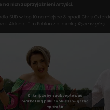
na nich zaprzyjaźnieni Artyści.
Radia SUD w top 10 na miejsce 3. spadł Chris Oxfor
wali Aldona i Tim Fabian z piosenką
Ręce w górę
.
Kliknij, żeby zaakceptować
marketing pliki cookies i włączyć
tę treść