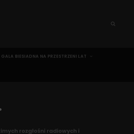
Search
Searc
for:
 GALA BIESIADNA NA PRZESTRZENI LAT
…
imych rozgłośni radiowych i