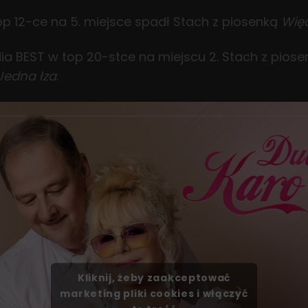
top 12-ce na 5. miejsce spadł Stach z piosenką
Wię
dia BEST w top 20-stce na miejscu 2. Stach z pios
Jedna łza
.
Kliknij, żeby zaakceptować
marketing pliki cookies i włączyć