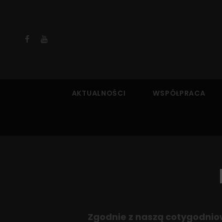
Facebook
YouTube
AKTUALNOŚCI
WSPÓŁPRACA
Zgodnie z naszą cotygodniow