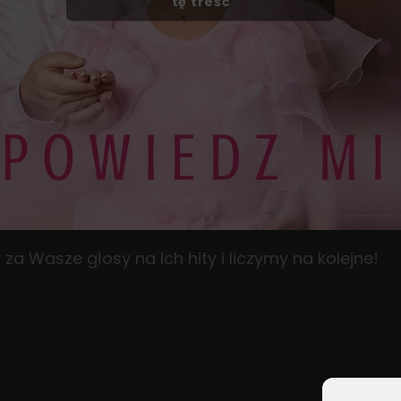
tę treść
za Wasze głosy na Ich hity i liczymy na kolejne!