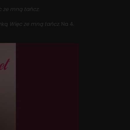
c ze mną tańcz
.
enką
Więc ze mną tańcz
. Na 4.