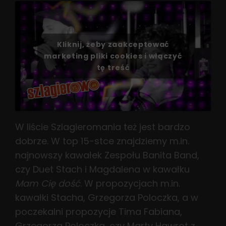
Kliknij, żeby zaakceptować
marketing pliki cookies i włączyć
tę treść
W liście Szlagieromania też jest bardzo
dobrze. W top 15-stce znajdziemy m.in.
najnowszy kawałek Zespołu Banita Band,
czy Duet Stach i Magdalena w kawałku
Mam Cię dość
. W propozycjach m.in.
kawałki Stacha, Grzegorza Poloczka, a w
poczekalni propozycje Tima Fabiana,
Grzegorza Poloczka, czy Marty Hawrot z