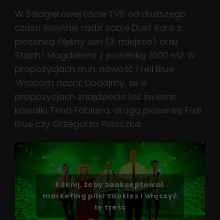
W Szlagierowej Liście TVS od dłuższego
czasu świetnie radzi sobie Duet Karo z
piosenką
Piękny sen
(3. miejsce) oraz
Stach i Magdalena z piosenką
1000 róż
. W
propozycjach m.in. nowość Freli Blue –
Wracom nazot
. Dodajmy, że w
propozycjach znajdziecie też świetne
kawałki Tima Fabiana, drugą piosenkę Freli
Blue czy Grzegorza Poloczka.
Kliknij, żeby zaakceptować
marketing pliki cookies i włączyć
tę treść