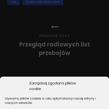
Sgb
Śląska Gala Biesiadna
Nawigacja
wpisu
PREVIOUS POST
Przegląd radiowych list
przebojów
Previous
Post
Zarządzaj zgodami plików
cookie
NEXT POST
Używamy plików cookies w celu optymalizacji naszej witryny i
Witamy jesień…
naszych serwisów.